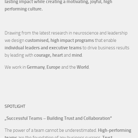
lasting impact while creating a motivating, joyful, high
performing culture.
Drawing from the latest research in neuroscience and leadership
we design
customised, high impact programs
that enable
individual leaders and executive teams
to drive business results
by leading with
courage, heart
and
mind
.
We work in
Germany
,
Europe
and the
World
.
SPOTLIGHT
„Successful Teams – Building Trust and Collaboration“
The power of a team cannot be underestimated.
High-performing
teams
are the foundation of any business success.
Trust,