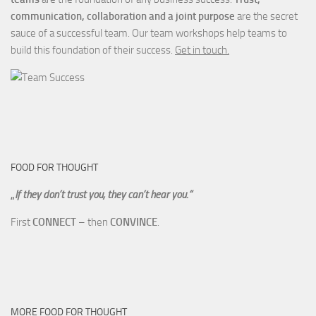
communication, collaboration and a joint purpose
are the secret
sauce of a successful team. Our team workshops help teams to
build this foundation of their success.
Get in touch.
FOOD FOR THOUGHT
„
If they don’t trust you, they can’t hear you.“
First
CONNECT
– then
CONVINCE
.
MORE FOOD FOR THOUGHT