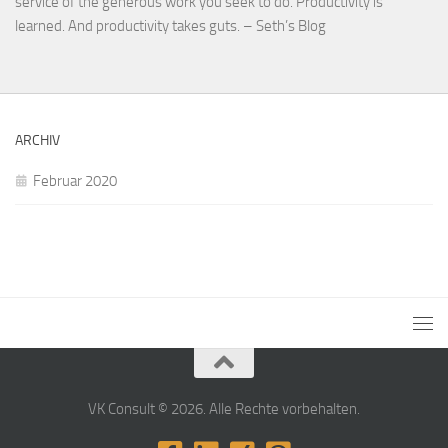
service of the generous work you seek to do. Productivity is
learned. And productivity takes guts. – Seth’s Blog
ARCHIV
Februar 2020
VK Consult © 2026. Alle Rechte vorbehalten.