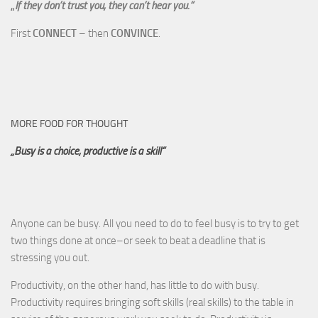
„
If they don’t trust you, they can’t hear you.“
First
CONNECT
– then
CONVINCE
.
MORE FOOD FOR THOUGHT
„Busy is a choice, productive is a skill“
Anyone can be busy. All you need to do to feel busy is to try to get
two things done at once–or seek to beat a deadline that is
stressing you out.
Productivity, on the other hand, has little to do with busy.
Productivity requires bringing soft skills (real skills) to the table in